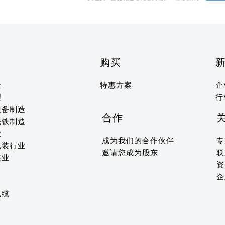
购买
造
特惠方案
企
理
行
设备制造
合作
磁铁制造
业
成为我们的合作伙伴
专
包装行业
邀请您成为股东
联
装业
资
企
电缆