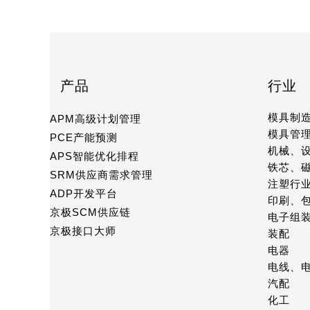
产品
行业
模具制
APM高级计划管理
模具管
PCE产能预测
机械、
APS智能优化排程
铁芯、
SRM供应商需求管理
注塑行
ADP开发平台
印刷、
京极SCM供应链
电子组
京极接口大师
装配
电器
电线、
汽配
化工