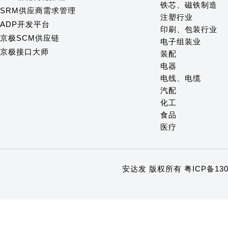
铁芯、磁铁制造
SRM供应商需求管理
注塑行业
ADP开发平台
印刷、包装行业
京极SCM供应链
电子组装业
京极接口大师
装配
电器
电线、电缆
汽配
化工
食品
医疗
安达发 版权所有
粤ICP备130
1
2
3
4
5
6
7
8
9
10
11
12
13
14
15
16
17
18
19
20
21