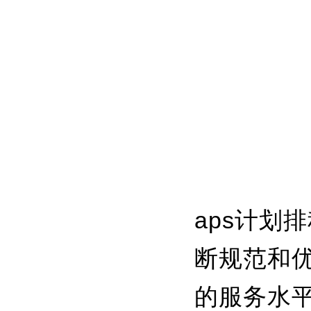
aps计划
断规范和
的服务水