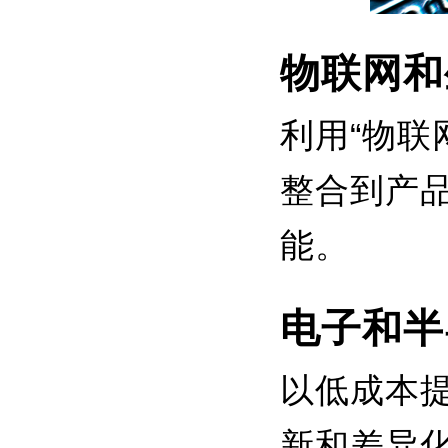
物联网和
利用“物联
整合到产
能。
电子和半
以低成本
新和差异