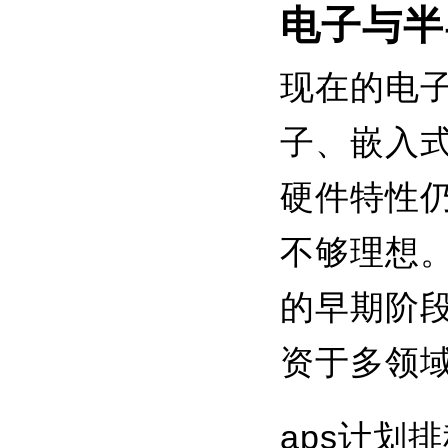
电子与半
现在的电
子、嵌入
硬件特性
不够理想
的早期阶
资于多领
aps计划