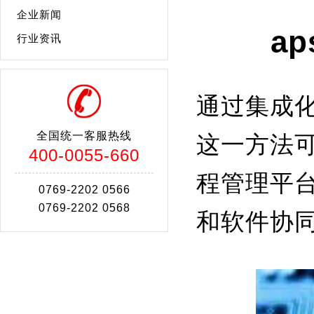
企业新闻
a
行业资讯
通过集成
全国统一客服热线
这一方法
400-0055-660
程管理平
0769-2202 0566
0769-2202 0568
和软件协