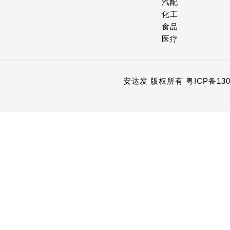
汽配
化工
食品
医疗
安达发 版权所有
粤ICP备130
1
2
3
4
5
6
7
8
9
10
11
12
13
14
15
16
17
18
19
20
21