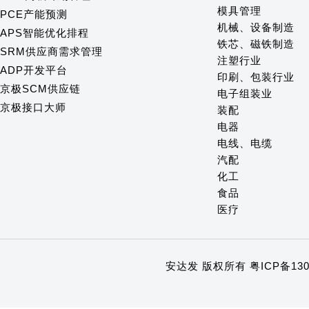
模具管理
PCE产能预测
机械、设备制造
APS智能优化排程
铁芯、磁铁制造
SRM供应商需求管理
注塑行业
ADP开发平台
印刷、包装行业
京极SCM供应链
电子组装业
京极接口大师
装配
电器
电线、电缆
汽配
化工
食品
医疗
安达发 版权所有
粤ICP备130
1
2
3
4
5
6
7
8
9
10
11
12
13
14
15
16
17
18
19
20
21