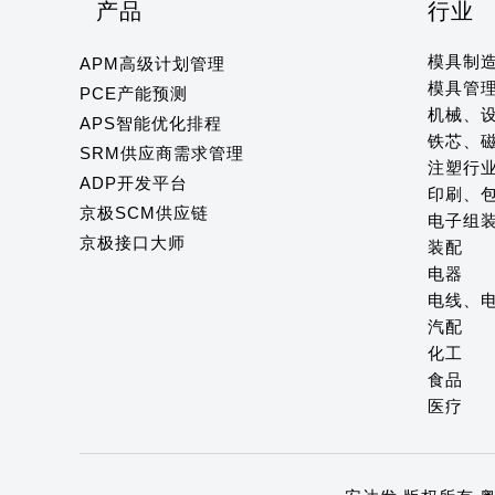
产品
行业
模具制
APM高级计划管理
模具管
PCE产能预测
机械、
APS智能优化排程
铁芯、
SRM供应商需求管理
注塑行
ADP开发平台
印刷、
京极SCM供应链
电子组
京极接口大师
装配
电器
电线、
汽配
化工
食品
医疗