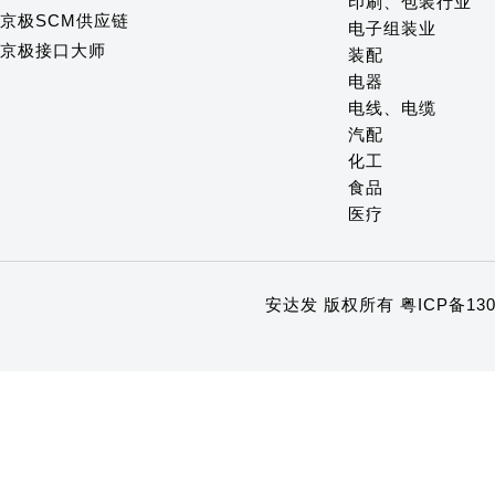
印刷、包装行业
京极SCM供应链
电子组装业
京极接口大师
装配
电器
电线、电缆
汽配
化工
食品
医疗
安达发 版权所有
粤ICP备130
1
2
3
4
5
6
7
8
9
10
11
12
13
14
15
16
17
18
19
20
21