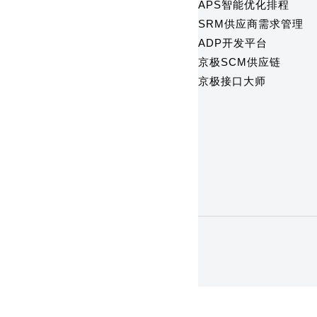
APS智能优化排程
SRM供应商需求管理
ADP开发平台
京极SCM供应链
京极接口大师
1
2
3
4
5
6
7
8
9
10
11
1