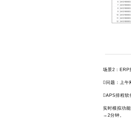
场景2：ERP
问题：上午
APS排程
实时模拟功能
→2分钟。