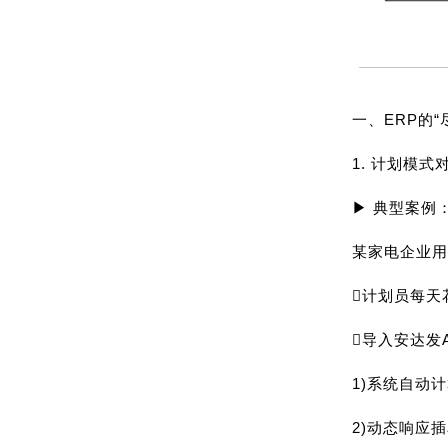
一、ERP的“
1. 计划模式
▶ 典型案例
某家电企业用
计划员每天
导入安达发
1)系统自动
2)动态响应