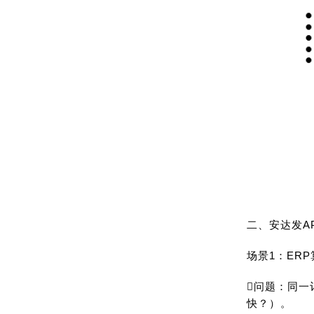
二、安达发A
场景1：ERP
问题：同一
快？）。