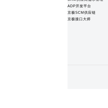
ADP开发平台
京极SCM供应链
京极接口大师
1
2
3
4
5
6
7
8
9
10
11
1