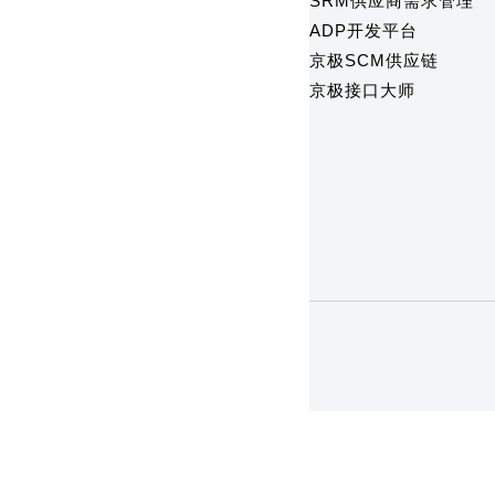
SRM供应商需求管理
ADP开发平台
京极SCM供应链
京极接口大师
1
2
3
4
5
6
7
8
9
10
11
1