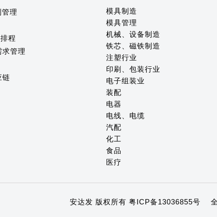
模具制造
划管理
模具管理
测
机械、设备制造
化排程
铁芯、磁铁制造
需求管理
注塑行业
台
印刷、包装行业
应链
电子组装业
装配
电器
电线、电缆
汽配
化工
食品
医疗
安达发 版权所有
粤ICP备13036855号
全国