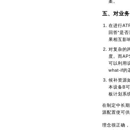
案。
五、对业务
在进行A
回答“是
果相互影
对复杂的
度。而AP
可以利用
what
候补资源
本设备B
板计划系
在制定中长期
源配置使可供
理念很正确，