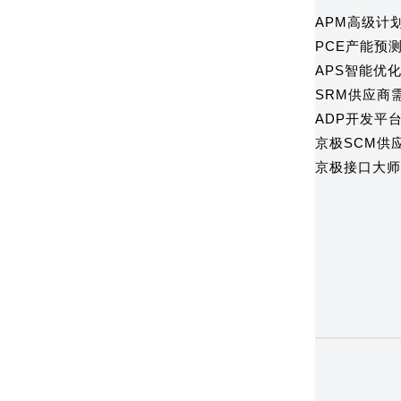
APM高级计
PCE产能预
APS智能优
SRM供应商
ADP开发平
京极SCM供
京极接口大师