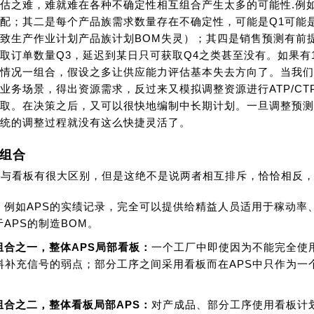
估之难，难就难在各种不确定性相互组合产生太多的可能性.例
配；其二是每个产品族需求数量存在不确定性，可能是Q1可能
致生产作业计划产品族计划BOM失灵）；其四是销售预测有前
取订单数量Q3，延迟到某日只可获取Q4之类甚至没有。如果有1
情况一组合，假设之多让供应能力评估基本失去方向了。当我们有
业务场景，得出资源需求，反过来又模拟调整资源进行ATP/C
取。在决策之后，又可以很快地编制中长期计划。一旦调整预测
统的调整过程就没有这么快捷灵活了。
组合
S与看板有很大区别，但是这绝不是说两者相互排斥，恰恰相反
：
例如APS的实绩记录，完全可以提供给精益人员适用于稼动率
APS的制造BOM。
组合之一，整体APS局部看板：
一个工厂中即使因为不能完全使
物料补充信号的弱点；部分工序之间采用看板而在APS中只作为一
组合之二，整体看板局部APS：
对产成品、部分工序使用看板计