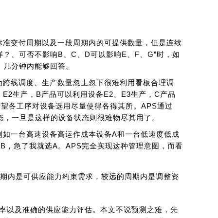
户标准交付周期以及一段周期内的可提供数量，但是连续
？、可否不影响B、C、D可以影响E、F、G”时，如
，几分钟内能够回答。
为跨线调度、生产数量忽上忽下很难利用看板合理调
E2生产，B产品可以利用设备E2、E3生产，C产品
希望各工序对设备选用尽量使得各得其所。APS通过
状态，一旦是这样的设备状态则很难物尽其用了。
例如一台高速设备高运作成本设备A和一台低速度低成
B，急了我就选A。APS完全实现这种管理意图，而看
期内是可供应能力约束需求，较远的周期内是调整资
确率以及准确的供应能力评估。本文不说预测之难，先