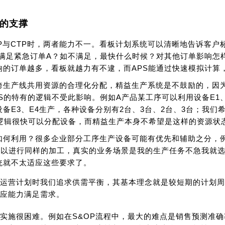
的支撑
TP与CTP时，两者能力不一。看板计划系统可以清晰地告诉客
否满足紧急订单A？如不满足，最快什么时候？对其他订单影响怎样
响的订单越多，看板就越力有不逮，而APS能通过快速模拟计算
跨生产线共用资源的合理化分配，精益生产系统是不鼓励的，因
S的特有的逻辑不受此影响。例如A产品某工序可以利用设备E1、
设备E3、E4生产，各种设备分别有2台、3台、2台、3台；我们
-if的逻辑很快可以分配设备，而精益生产本身不希望是这样的资源
如何利用？很多企业部分工序生产设备可能有优先和辅助之分，
可以进行同样的加工，真实的业务场景是我的生产任务不急我就选
统就不太适应这些要求了。
运营计划时我们追求供需平衡，其基本理念就是较短期的计划周
应能力满足需求。
实施很困难。例如在S&OP流程中，最大的难点是销售预测准