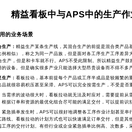
精益看板中与APS中的生产
用的业务场景
合生产：
精益生产某条生产线，其混合生产的前提是混合类产品
比例相似），称之为同一产品族，但是面对各工序生产工序差异
混合生产，但是和卡车就不行。APS不受此限制。所以精益生产
用的设备。但是确实很多产业只能选择大型昂贵设备而不得不多
复生产：
看板拉动，基本前提每个产品或工序半成品是较频繁的
出品就很容易积压甚至呆滞。APS可以完全按需生产，不受是否
：
当需求的波动很大时，看板拉动就无法及时应对，需要提前从需
，根据订单和资源的最优化组合尽可能的满足交付，可以提前识
：
紧急插单发生时，APS可以很好地调整各工序作业计划甚至串
艺路线。看板拉动的计划方式也可以快速满足订单交付，但是其
端工序的交付计划。有些行业或企业紧急插单比例高、次数多，